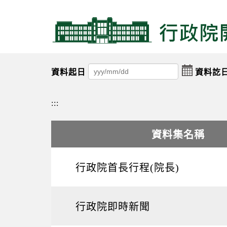
跳
跳
到
到
主
主
要
要
內
內
容
容
點擊選
資料起日
資料訖
區
區
塊
塊
Go
:::
To
Center
block
資料集名稱
資料集名稱
行政院首長行程(院長)
行政院即時新聞