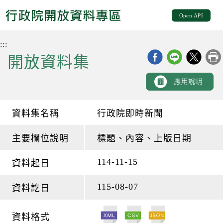
跳
跳
Open API
到
到
主
主
要
要
:::
內
內
開放資料集
容
容
區
區
塊
塊
Go
To
資料集名稱
行政院即時新聞
Center
block
主要欄位說明
標題、內容、上版日期
114-11-15
資料起日
115-08-07
資料訖日
資料格式